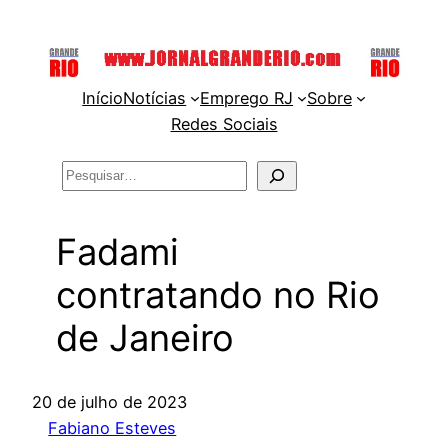
Pular
para
o
Início
Notícias
Emprego RJ
Sobre
conteúdo
Redes Sociais
Pesquisar
Fadami
contratando no Rio
de Janeiro
20 de julho de 2023
Fabiano Esteves