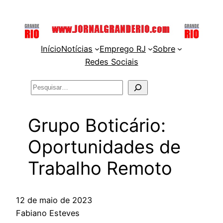
Pular
para
o
Início
Notícias
Emprego RJ
Sobre
conteúdo
Redes Sociais
Pesquisar
Grupo Boticário:
Oportunidades de
Trabalho Remoto
12 de maio de 2023
Fabiano Esteves