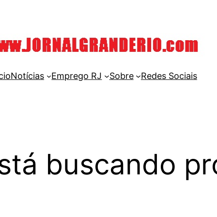
cio
Notícias
Emprego RJ
Sobre
Redes Sociais
stá buscando pro