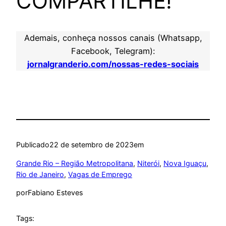
COMPARTILHE!
Ademais, conheça nossos canais (Whatsapp,
Facebook, Telegram):
jornalgranderio.com/nossas-redes-sociais
Publicado
22 de setembro de 2023
em
Grande Rio – Região Metropolitana
, 
Niterói
, 
Nova Iguaçu
, 
Rio de Janeiro
, 
Vagas de Emprego
por
Fabiano Esteves
Tags: