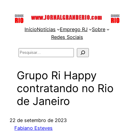
Pular
para
o
Início
Notícias
Emprego RJ
Sobre
conteúdo
Redes Sociais
Pesquisar
Grupo Ri Happy
contratando no Rio
de Janeiro
22 de setembro de 2023
Fabiano Esteves