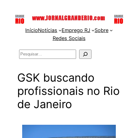
Pular
para
o
Início
Notícias
Emprego RJ
Sobre
conteúdo
Redes Sociais
Pesquisar
GSK buscando
profissionais no Rio
de Janeiro