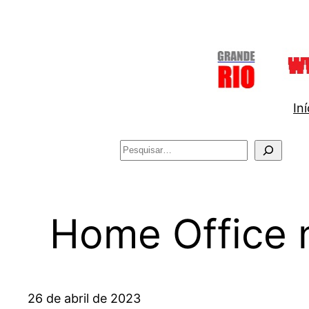
Pular
para
o
conteúdo
Iní
Pesquisar
Home Office n
26 de abril de 2023