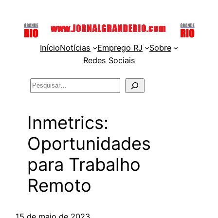
Pular
para
o
Início
Notícias
Emprego RJ
Sobre
conteúdo
Redes Sociais
Pesquisar
Inmetrics:
Oportunidades
para Trabalho
Remoto
15 de maio de 2023