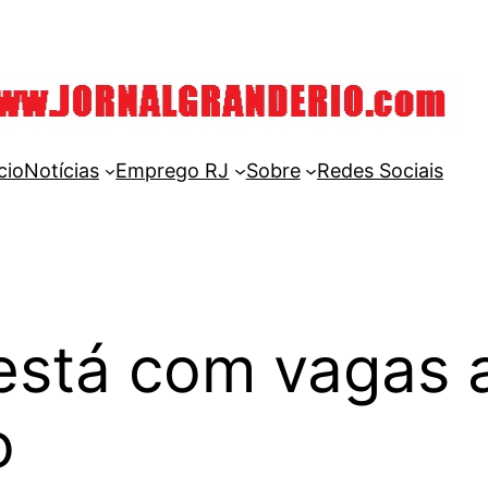
cio
Notícias
Emprego RJ
Sobre
Redes Sociais
stá com vagas 
o