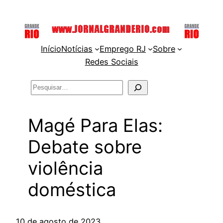
Pular
para
o
Início
Notícias
Emprego RJ
Sobre
conteúdo
Redes Sociais
Pesquisar
Magé Para Elas:
Debate sobre
violência
doméstica
10 de agosto de 2023