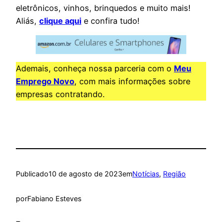
eletrônicos, vinhos, brinquedos e muito mais!
Aliás,
clique aqui
e confira tudo!
Ademais, conheça nossa parceria com o
Meu
Emprego Novo
, com mais informações sobre
empresas contratando.
Publicado
10 de agosto de 2023
em
Notícias
, 
Região
por
Fabiano Esteves