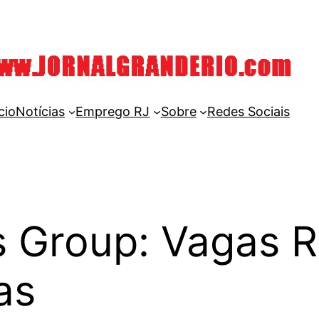
cio
Notícias
Emprego RJ
Sobre
Redes Sociais
s Group: Vagas 
as