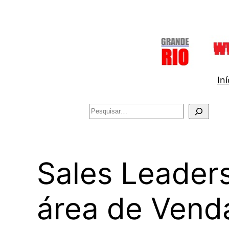
Pular
para
o
conteúdo
Iní
Pesquisar
Sales Leader
área de Vend