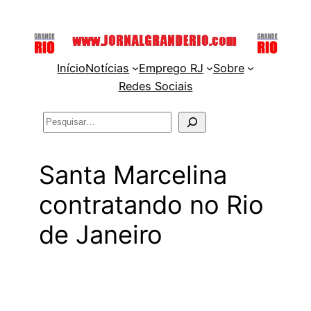
Pular
para
o
Início
Notícias
Emprego RJ
Sobre
conteúdo
Redes Sociais
Pesquisar
Santa Marcelina
contratando no Rio
de Janeiro