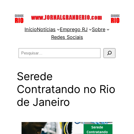
Pular
para
o
Início
Notícias
Emprego RJ
Sobre
conteúdo
Redes Sociais
Pesquisar
Serede
Contratando no Rio
de Janeiro