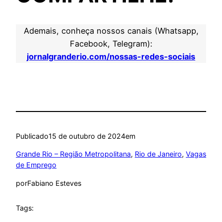
Ademais, conheça nossos canais (Whatsapp,
Facebook, Telegram):
jornalgranderio.com/nossas-redes-sociais
Publicado
15 de outubro de 2024
em
Grande Rio – Região Metropolitana
, 
Rio de Janeiro
, 
Vagas
de Emprego
por
Fabiano Esteves
Tags: