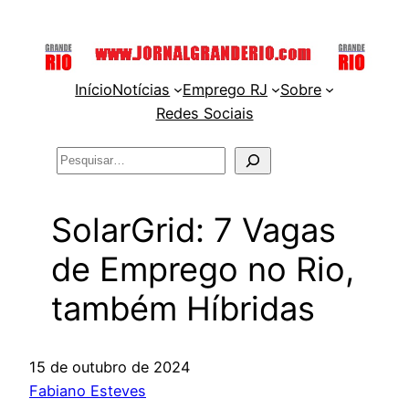
Pular
para
o
Início
Notícias
Emprego RJ
Sobre
conteúdo
Redes Sociais
Pesquisar
SolarGrid: 7 Vagas
de Emprego no Rio,
também Híbridas
15 de outubro de 2024
Fabiano Esteves