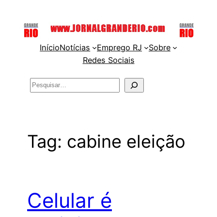
Pular
para
o
Início
Notícias
Emprego RJ
Sobre
conteúdo
Redes Sociais
Pesquisar
Tag:
cabine eleição
Celular é