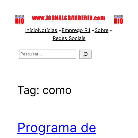
Pular
para
o
Início
Notícias
Emprego RJ
Sobre
conteúdo
Redes Sociais
Pesquisar
Tag:
como
Programa de