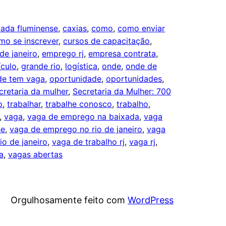
xada fluminense
, 
caxias
, 
como
, 
como enviar
mo se inscrever
, 
cursos de capacitação
, 
de janeiro
, 
emprego rj
, 
empresa contrata
, 
ículo
, 
grande rio
, 
logística
, 
onde
, 
onde de
de tem vaga
, 
oportunidade
, 
oportunidades
, 
cretaria da mulher
, 
Secretaria da Mulher: 700
o
, 
trabalhar
, 
trabalhe conosco
, 
trabalho
, 
, 
vaga
, 
vaga de emprego na baixada
, 
vaga
se
, 
vaga de emprego no rio de janeiro
, 
vaga
io de janeiro
, 
vaga de trabalho rj
, 
vaga rj
, 
a
, 
vagas abertas
Orgulhosamente feito com
WordPress