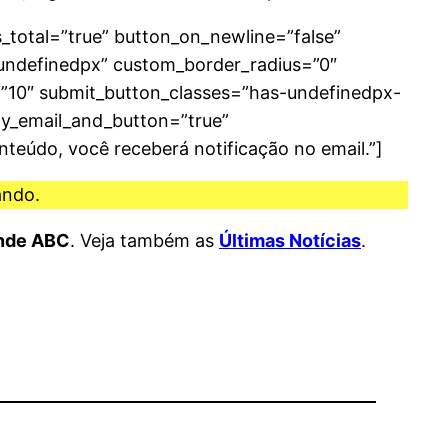
_total=”true” button_on_newline=”false”
undefinedpx” custom_border_radius=”0″
10″ submit_button_classes=”has-undefinedpx-
ly_email_and_button=”true”
eúdo, você receberá notificação no email.”]
ando.
ande ABC
. Veja também as
Últimas Notícias
.