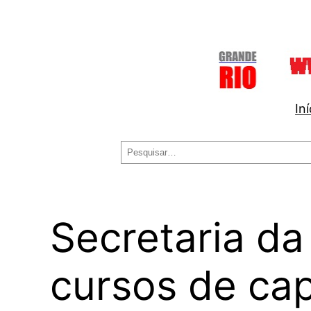
Pular
para
o
conteúdo
Iní
Pesquisar
Secretaria da
cursos de ca