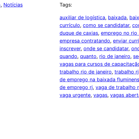
o
, 
Notícias
Tags:
auxiliar de logística
, 
baixada
, 
bai
currículo
, 
como se candidatar
, 
co
duque de caxias
, 
emprego no rio 
empresa contratando
, 
enviar curr
inscrever
, 
onde se candidatar
, 
on
quando
, 
quanto
, 
rio de janeiro
, 
se
vagas para cursos de capacitaçã
trabalho rio de janeiro
, 
trabalho rj
de emprego na baixada fluminen
de emprego rj
, 
vaga de trabalho r
vaga urgente
, 
vagas
, 
vagas abert