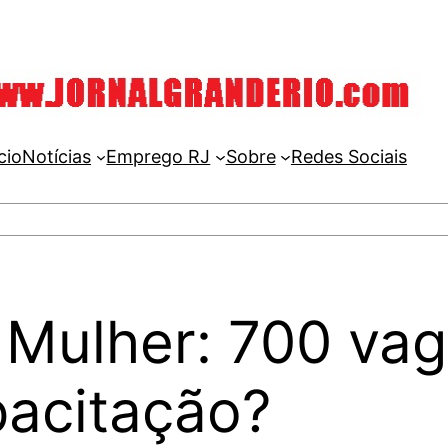
cio
Notícias
Emprego RJ
Sobre
Redes Sociais
 Mulher: 700 va
pacitação?