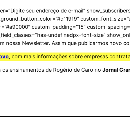
er=”Digite seu endereço de e-mail” show_subscribers
kground_button_color=”#d11919″ custom_font_size=”
r=”#a90000″ custom_padding=”15″ custom_spacing=”
l_field_classes=”has-undefinedpx-font-size” show_on
 nossa Newsletter. Assim que publicarmos novo cont
ovo
, com mais informações sobre empresas contrat
m os ensinamentos de Rogério de Caro no
Jornal Gr