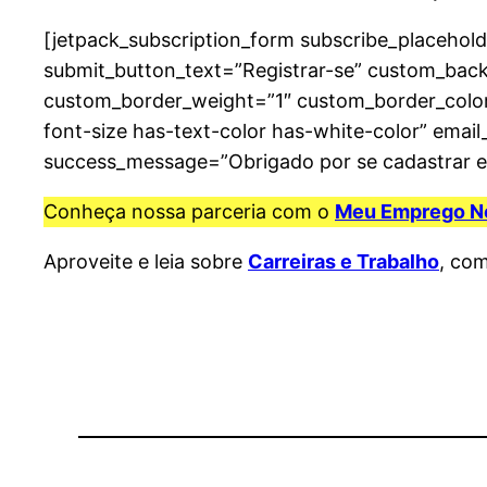
[jetpack_subscription_form subscribe_placehold
submit_button_text=”Registrar-se” custom_bac
custom_border_weight=”1″ custom_border_colo
font-size has-text-color has-white-color” emai
success_message=”Obrigado por se cadastrar em
Conheça nossa parceria com o
Meu Emprego N
Aproveite e leia sobre
Carreiras e Trabalho
, co