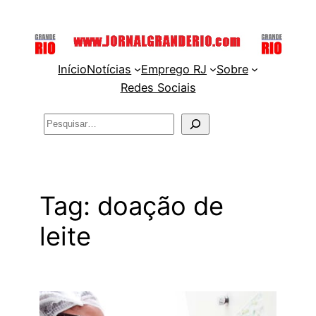
Pular
para
o
Início
Notícias
Emprego RJ
Sobre
conteúdo
Redes Sociais
Pesquisar
Tag:
doação de
leite