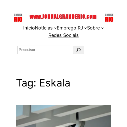
Pular
para
o
Início
Notícias
Emprego RJ
Sobre
conteúdo
Redes Sociais
Pesquisar
Tag:
Eskala