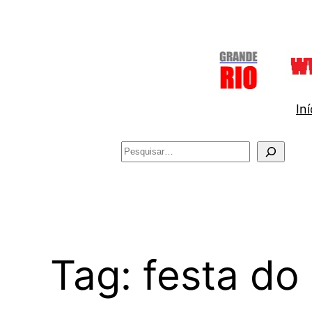
Pular
para
o
conteúdo
Iní
Pesquisar
Tag:
festa do