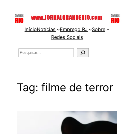
Pular
para
o
Início
Notícias
Emprego RJ
Sobre
conteúdo
Redes Sociais
Pesquisar
Tag:
filme de terror