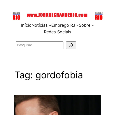
Pular
para
o
Início
Notícias
Emprego RJ
Sobre
conteúdo
Redes Sociais
Pesquisar
Tag:
gordofobia