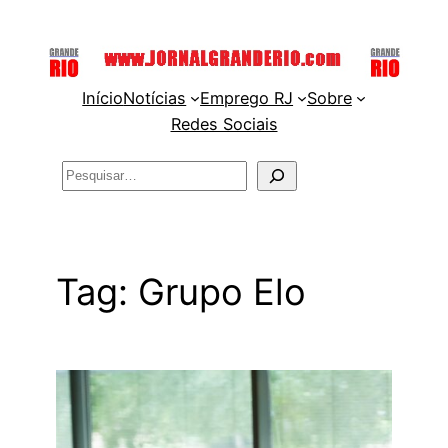
Pular
para
o
Início
Notícias
Emprego RJ
Sobre
conteúdo
Redes Sociais
Pesquisar
Tag:
Grupo Elo