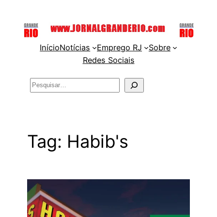
Pular
para
o
Início
Notícias
Emprego RJ
Sobre
conteúdo
Redes Sociais
Pesquisar
Tag:
Habib's