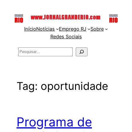
Pular
para
o
Início
Notícias
Emprego RJ
Sobre
conteúdo
Redes Sociais
Pesquisar
Tag:
oportunidade
Programa de