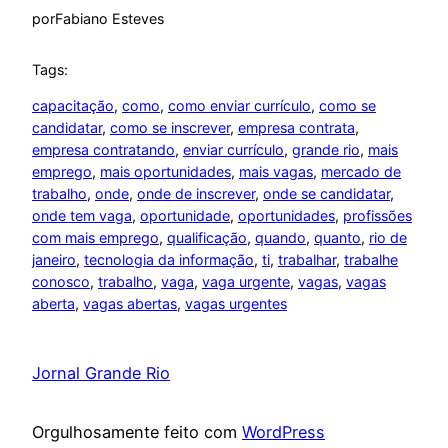
por
Fabiano Esteves
Tags:
capacitação
, 
como
, 
como enviar currículo
, 
como se
candidatar
, 
como se inscrever
, 
empresa contrata
, 
empresa contratando
, 
enviar currículo
, 
grande rio
, 
mais
emprego
, 
mais oportunidades
, 
mais vagas
, 
mercado de
trabalho
, 
onde
, 
onde de inscrever
, 
onde se candidatar
, 
onde tem vaga
, 
oportunidade
, 
oportunidades
, 
profissões
com mais emprego
, 
qualificação
, 
quando
, 
quanto
, 
rio de
janeiro
, 
tecnologia da informação
, 
ti
, 
trabalhar
, 
trabalhe
conosco
, 
trabalho
, 
vaga
, 
vaga urgente
, 
vagas
, 
vagas
aberta
, 
vagas abertas
, 
vagas urgentes
Jornal Grande Rio
Orgulhosamente feito com
WordPress