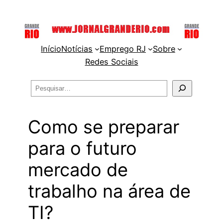
Pular
para
o
Início
Notícias
Emprego RJ
Sobre
conteúdo
Redes Sociais
Pesquisar
Como se preparar
para o futuro
mercado de
trabalho na área de
TI?