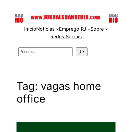
Pular
para
o
Início
Notícias
Emprego RJ
Sobre
conteúdo
Redes Sociais
Pesquisar
Tag:
vagas home
office